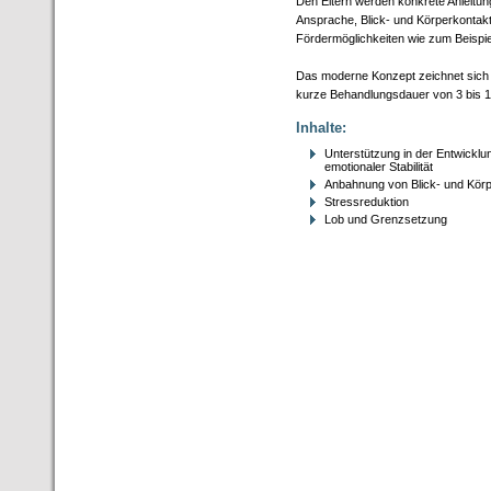
Den Eltern werden konkrete Anleitun
Ansprache, Blick- und Körperkontakt
Fördermöglichkeiten wie zum Beispi
Das moderne Konzept zeichnet sich 
kurze Behandlungsdauer von 3 bis 1
Inhalte:
Unterstützung in der Entwickl
emotionaler Stabilität
Anbahnung von Blick- und Körp
Stressreduktion
Lob und Grenzsetzung