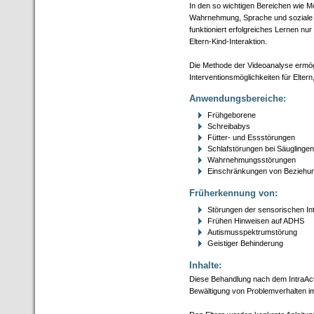
In den so wichtigen Bereichen wie Mo
Wahrnehmung, Sprache und sozial
funktioniert erfolgreiches Lernen nur
Eltern-Kind-Interaktion.
Die Methode der Videoanalyse ermög
Interventionsmöglichkeiten für Elter
Anwendungsbereiche:
Frühgeborene
Schreibabys
Fütter- und Essstörungen
Schlafstörungen bei Säuglingen
Wahrnehmungsstörungen
Einschränkungen von Beziehun
Früherkennung von:
Störungen der sensorischen Int
Frühen Hinweisen auf ADHS
Autismusspektrumstörung
Geistiger Behinderung
Inhalte:
Diese Behandlung nach dem IntraAct-P
Bewältigung von Problemverhalten im 