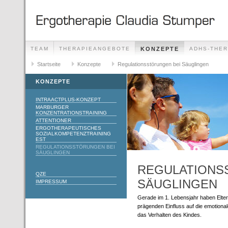
TEAM
THERAPIEANGEBOTE
KONZEPTE
ADHS-THER
Startseite
Konzepte
Regulationsstörungen bei Säuglingen
KONZEPTE
INTRAACTPLUS-KONZEPT
MARBURGER
KONZENTRATIONSTRAINING
ATTENTIONER
ERGOTHERAPEUTISCHES
SOZIALKOMPETENZTRAINING
EST
REGULATIONSSTÖRUNGEN BEI
SÄUGLINGEN
REGULATIONS
QZE
SÄUGLINGEN
IMPRESSUM
Gerade im 1. Lebensjahr haben Elte
prägenden Einfluss auf die emotiona
das Verhalten des Kindes.